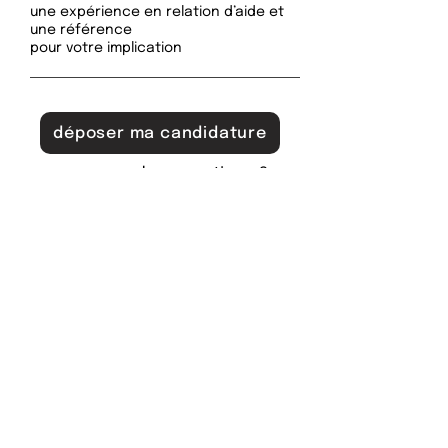
une expérience en relation d’aide et
une référence
pour votre implication
déposer ma candidature
vous avez des questions ?
contactez-nous
je souhaite être informé-e