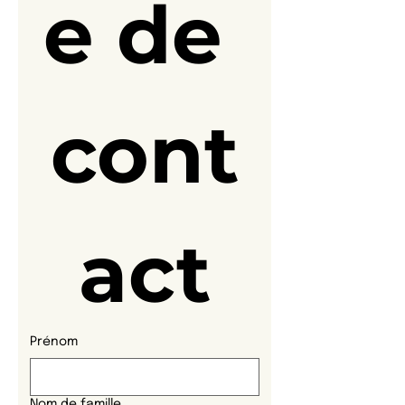
e de 
cont
act
Prénom
Nom de famille