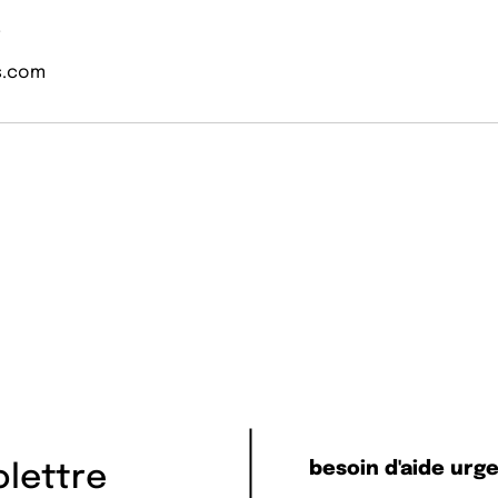
s
s.com
besoin d'aide urg
folettre