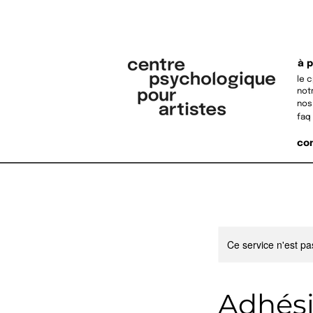
à 
le 
not
nos
faq
co
Ce service n'est pa
Adhési